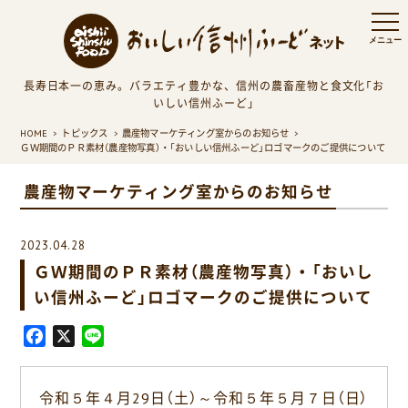
長寿日本一の恵み。バラエティ豊かな、信州の農畜産物と食文化「お
いしい信州ふーど」
HOME
トピックス
農産物マーケティング室からのお知らせ
ＧＷ期間のＰＲ素材（農産物写真）・「おいしい信州ふーど」ロゴマークのご提供について
農産物マーケティング室からのお知らせ
2023.04.28
ＧＷ期間のＰＲ素材（農産物写真）・「おいし
い信州ふーど」ロゴマークのご提供について
F
X
L
a
i
c
n
令和５年４月29日（土）～令和５年５月７日（日）
e
e