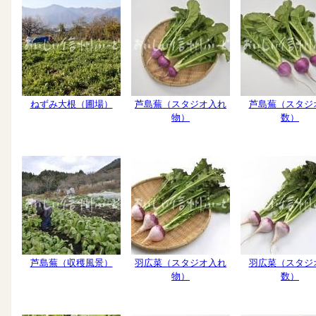
ねずみ大根（圃場）
芦島蕪（スタジオ入れ
芦島蕪（スタジ
物）
数）
芦島蕪（収穫風景）
羽広菜（スタジオ入れ
羽広菜（スタジ
物）
数）