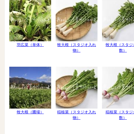
羽広菜（単体）
牧大根（スタジオ入れ
牧大根（スタジ
物）
数）
牧大根（圃場）
稲核菜（スタジオ入れ
稲核菜（スタジ
物）
数）