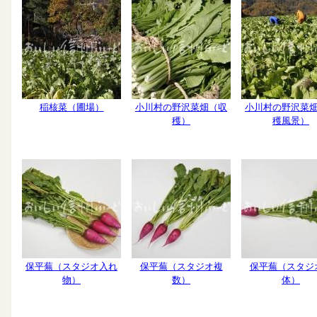
稲核菜（圃場）
小川村の野沢菜畑（収
小川村の野沢菜
穫）
穫風景）
保平蕪（スタジオ入れ
保平蕪（スタジオ複
保平蕪（スタジ
物）
数）
体）