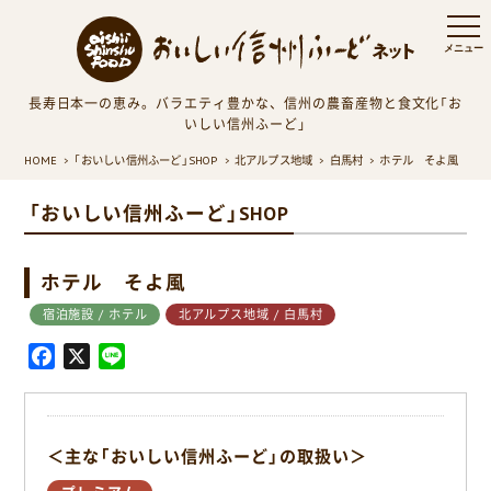
長寿日本一の恵み。バラエティ豊かな、信州の農畜産物と食文化「お
いしい信州ふーど」
HOME
「おいしい信州ふーど」SHOP
北アルプス地域
白馬村
ホテル そよ風
「おいしい信州ふーど」SHOP
ホテル そよ風
宿泊施設 / ホテル
北アルプス地域 / 白馬村
F
X
L
a
i
c
n
e
e
＜主な「おいしい信州ふーど」の取扱い＞
b
o