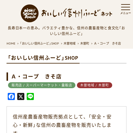
長寿日本一の恵み。バラエティ豊かな、信州の農畜産物と食文化「お
いしい信州ふーど」
HOME
「おいしい信州ふーど」SHOP
木曽地域
木曽町
Ａ・コープ きそ店
「おいしい信州ふーど」SHOP
Ａ・コープ きそ店
販売店 / スーパーマーケット・量販店
木曽地域 / 木曽町
F
X
L
a
i
c
n
信州産農畜産物販売拠点として、「安全・安
e
e
心・新鮮」な信州の農畜産物を販売いたしま
b
o