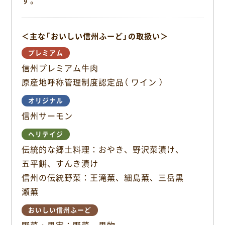
す。
o
k
＜主な「おいしい信州ふーど」の取扱い＞
プレミアム
信州プレミアム牛肉
原産地呼称管理制度認定品（ ワイン ）
オリジナル
信州サーモン
ヘリテイジ
伝統的な郷土料理：おやき、野沢菜漬け、
五平餅、すんき漬け
信州の伝統野菜：王滝蕪、細島蕪、三岳黒
瀬蕪
おいしい信州ふーど