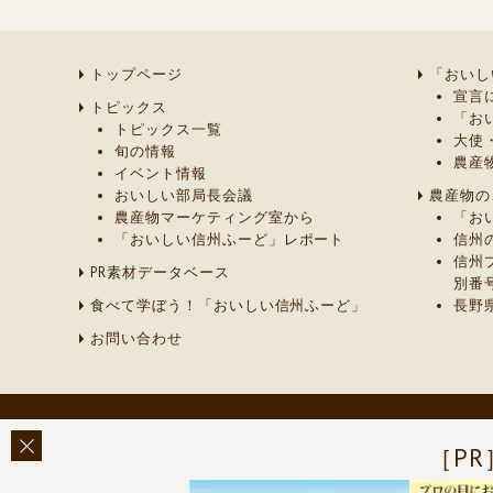
トップページ
「おいし
宣言
トピックス
「お
トピックス一覧
大使
旬の情報
農産
イベント情報
おいしい部局長会議
農産物の
農産物マーケティング室から
「お
「おいしい信州ふーど」レポート
信州
信州
PR素材データベース
別番
食べて学ぼう！「おいしい信州ふーど」
長野
お問い合わせ
［PR
このページに関する