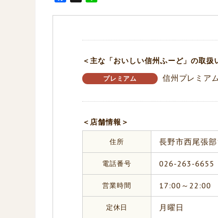
a
i
c
n
e
e
b
o
＜主な「おいしい信州ふーど」の取扱
o
信州プレミア
k
プレミアム
＜店舗情報＞
住所
長野市西尾張部1
電話番号
026-263-6655
営業時間
17:00～22:00
定休日
月曜日