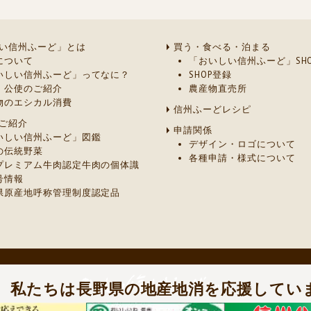
い信州ふーど」とは
買う・食べる・泊まる
について
「おいしい信州ふーど」SHO
いしい信州ふーど」ってなに？
SHOP登録
・公使のご紹介
農産物直売所
物のエシカル消費
信州ふーどレシピ
ご紹介
申請関係
いしい信州ふーど」図鑑
デザイン・ロゴについて
の伝統野菜
各種申請・様式について
プレミアム牛肉認定牛肉の個体識
号情報
県原産地呼称管理制度認定品
］
私たちは長野県の地産地消を応援してい
ご質問及びご意見は、長野県 農政部 農業政策課 農産物マーケティング室