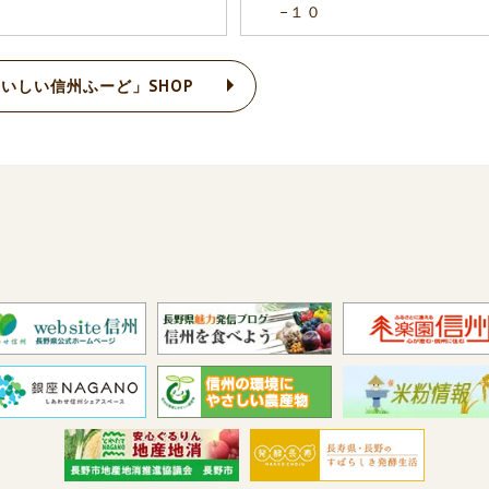
−１０
いしい信州ふーど」SHOP