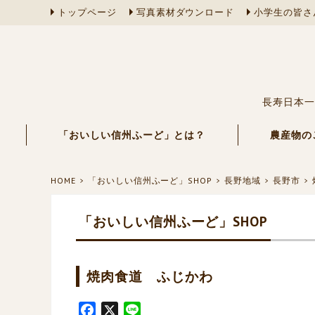
トップページ
写真素材ダウンロード
小学生の皆さ
長寿日本一
「おいしい信州ふーど」とは？
農産物の
HOME
「おいしい信州ふーど」SHOP
長野地域
長野市
「おいしい信州ふーど」SHOP
焼肉食道 ふじかわ
F
X
L