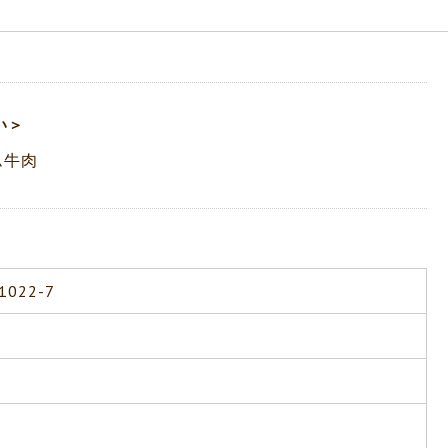
い＞
ム牛肉
022-7