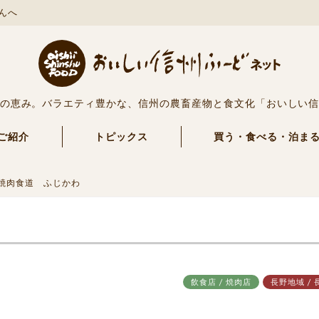
んへ
の恵み。バラエティ豊かな、信州の農畜産物と食文化「おいしい
ご紹介
トピックス
買う・食べる・泊ま
焼肉食道 ふじかわ
飲食店 / 焼肉店
長野地域 / 