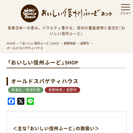
長寿日本一の恵み。バラエティ豊かな、信州の農畜産物と食文化「お
いしい信州ふーど」
HOME
「おいしい信州ふーど」SHOP
長野地域
長野市
オールドスパゲティハウス
「おいしい信州ふーど」SHOP
オールドスパゲティハウス
飲食店 / 西洋料理
長野地域 / 長野市
F
X
L
a
i
c
n
e
e
＜主な「おいしい信州ふーど」の取扱い＞
b