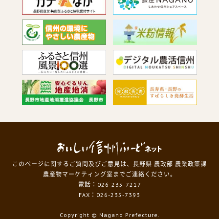
このページに関するご質問及びご意見は、長野県 農政部 農業政策課
農産物マーケティング室までご連絡ください。
電話：026-235-7217
FAX：026-235-7393
Copyright
© Nagano Prefecture.