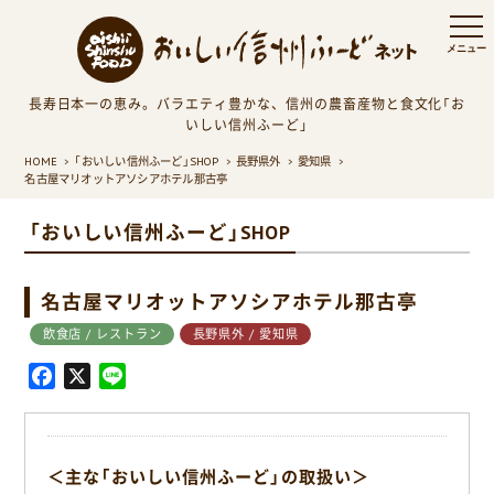
長寿日本一の恵み。バラエティ豊かな、信州の農畜産物と食文化「お
いしい信州ふーど」
HOME
「おいしい信州ふーど」SHOP
長野県外
愛知県
名古屋マリオットアソシアホテル那古亭
「おいしい信州ふーど」SHOP
名古屋マリオットアソシアホテル那古亭
飲食店 / レストラン
長野県外 / 愛知県
F
X
L
a
i
c
n
e
e
＜主な「おいしい信州ふーど」の取扱い＞
b