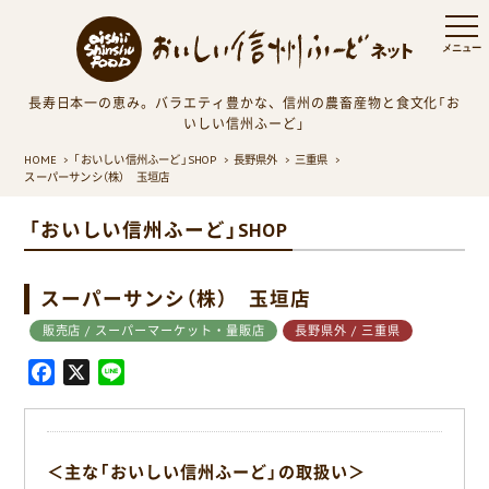
長寿日本一の恵み。バラエティ豊かな、信州の農畜産物と食文化「お
いしい信州ふーど」
HOME
「おいしい信州ふーど」SHOP
長野県外
三重県
スーパーサンシ（株） 玉垣店
「おいしい信州ふーど」SHOP
スーパーサンシ（株） 玉垣店
販売店 / スーパーマーケット・量販店
長野県外 / 三重県
F
X
L
a
i
c
n
e
e
＜主な「おいしい信州ふーど」の取扱い＞
b