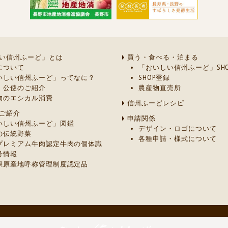
い信州ふーど」とは
買う・食べる・泊まる
について
「おいしい信州ふーど」SHO
いしい信州ふーど」ってなに？
SHOP登録
・公使のご紹介
農産物直売所
物のエシカル消費
信州ふーどレシピ
ご紹介
申請関係
いしい信州ふーど」図鑑
デザイン・ロゴについて
の伝統野菜
各種申請・様式について
プレミアム牛肉認定牛肉の個体識
号情報
県原産地呼称管理制度認定品