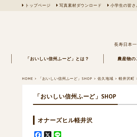
トップページ
写真素材ダウンロード
小学生の皆さ
長寿日本一
「おいしい信州ふーど」とは？
農産物の
HOME
「おいしい信州ふーど」SHOP
佐久地域
軽井沢町
「おいしい信州ふーど」SHOP
オナーズヒル軽井沢
F
X
L