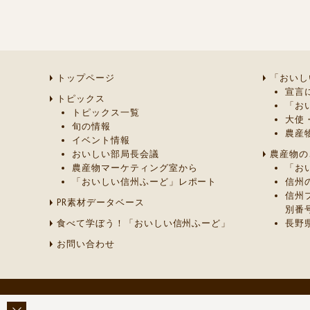
トップページ
「おいし
宣言
トピックス
「お
トピックス一覧
大使
旬の情報
農産
イベント情報
おいしい部局長会議
農産物の
農産物マーケティング室から
「お
「おいしい信州ふーど」レポート
信州
信州
PR素材データベース
別番
食べて学ぼう！「おいしい信州ふーど」
長野
お問い合わせ