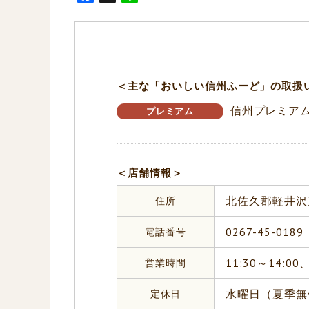
a
i
c
n
e
e
b
o
＜主な「おいしい信州ふーど」の取扱
o
信州プレミア
k
プレミアム
＜店舗情報＞
住所
北佐久郡軽井沢茂
電話番号
0267-45-0189
営業時間
11:30～14:00、
定休日
水曜日（夏季無