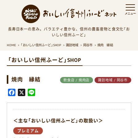
長寿日本一の恵み。バラエティ豊かな、信州の農畜産物と食文化「お
いしい信州ふーど」
HOME
「おいしい信州ふーど」SHOP
諏訪地域
岡谷市
焼肉 縁結
「おいしい信州ふーど」SHOP
焼肉 縁結
飲食店 / 焼肉店
諏訪地域 / 岡谷市
F
X
L
a
i
c
n
e
e
＜主な「おいしい信州ふーど」の取扱い＞
b
o
プレミアム
o