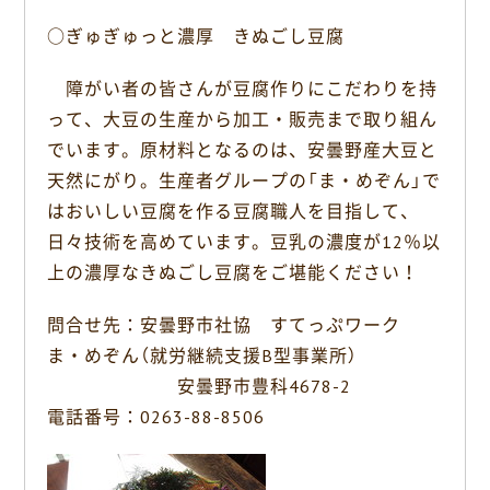
c
n
○ぎゅぎゅっと濃厚 きぬごし豆腐
e
e
b
障がい者の皆さんが豆腐作りにこだわりを持
o
って、大豆の生産から加工・販売まで取り組ん
o
k
でいます。原材料となるのは、安曇野産大豆と
天然にがり。生産者グループの「ま・めぞん」で
はおいしい豆腐を作る豆腐職人を目指して、
日々技術を高めています。豆乳の濃度が12％以
上の濃厚なきぬごし豆腐をご堪能ください！
問合せ先：安曇野市社協 すてっぷワーク
ま・めぞん（就労継続支援B型事業所）
安曇野市豊科4678-2
電話番号：0263-88-8506