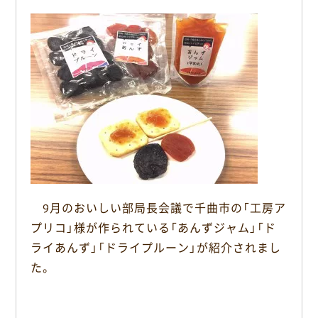
c
n
e
e
b
o
o
k
9月のおいしい部局長会議で千曲市の「工房ア
プリコ」様が作られている「あんずジャム」「ド
ライあんず」「ドライプルーン」が紹介されまし
た。