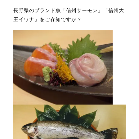
c
n
長野県のブランド魚「信州サーモン」「信州大
e
e
b
王イワナ」をご存知ですか？
o
o
k