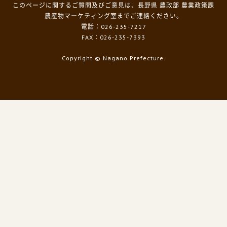
このページに関するご質問及びご意見は、長野県 農政部 農業政策課
農産物マーケティング室までご連絡ください。
電話：026-235-7217
FAX：026-235-7393
Copyright
© Nagano Prefecture.