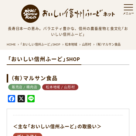
長寿日本一の恵み。バラエティ豊かな、信州の農畜産物と食文化「お
いしい信州ふーど」
HOME
「おいしい信州ふーど」SHOP
松本地域
山形村
（有）マルサン食品
「おいしい信州ふーど」SHOP
（有）マルサン食品
販売店 / 精肉店
松本地域 / 山形村
F
X
L
a
i
c
n
e
e
＜主な「おいしい信州ふーど」の取扱い＞
b
o