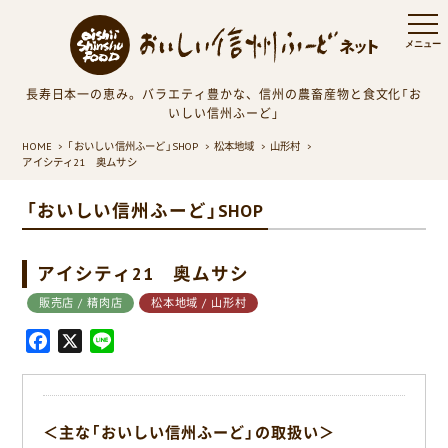
長寿日本一の恵み。バラエティ豊かな、信州の農畜産物と食文化「お
いしい信州ふーど」
HOME
「おいしい信州ふーど」SHOP
松本地域
山形村
アイシティ21 奥ムサシ
「おいしい信州ふーど」SHOP
アイシティ21 奥ムサシ
販売店 / 精肉店
松本地域 / 山形村
F
X
L
a
i
c
n
e
e
＜主な「おいしい信州ふーど」の取扱い＞
b