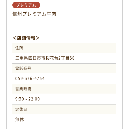
o
プレミアム
o
信州プレミアム牛肉
k
＜店舗情報＞
住所
三重県四日市市桜花台2丁目38
電話番号
059-326-4734
営業時間
9:30～22:00
定休日
無休