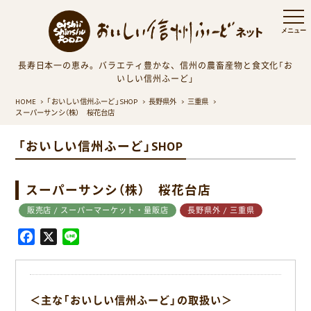
長寿日本一の恵み。バラエティ豊かな、信州の農畜産物と食文化「お
いしい信州ふーど」
HOME
「おいしい信州ふーど」SHOP
長野県外
三重県
スーパーサンシ（株） 桜花台店
「おいしい信州ふーど」SHOP
スーパーサンシ（株） 桜花台店
販売店 / スーパーマーケット・量販店
長野県外 / 三重県
F
X
L
a
i
c
n
e
e
＜主な「おいしい信州ふーど」の取扱い＞
b