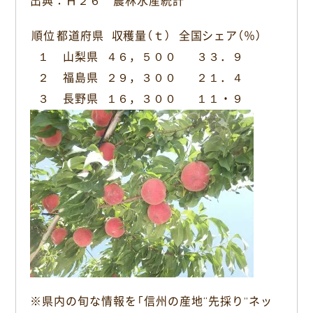
出典：Ｈ２６ 農林水産統計
順位
都道府県
収穫量（ｔ）
全国シェア（％）
１
山梨県
４６，５００
３３．９
２
福島県
２９，３００
２１．４
３
長野県
１６，３００
１１・９
※県内の旬な情報を「信州の産地“先採り”ネッ