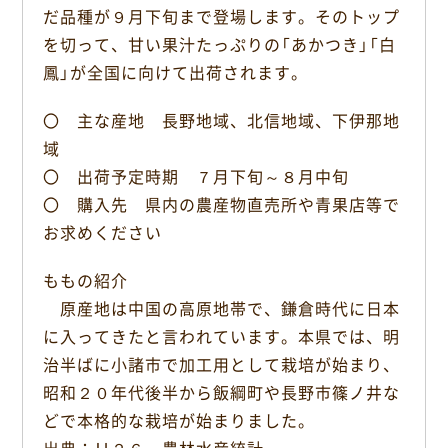
だ品種が９月下旬まで登場します。そのトップ
b
o
を切って、甘い果汁たっぷりの「あかつき」「白
o
鳳」が全国に向けて出荷されます。
k
〇 主な産地 長野地域、北信地域、下伊那地
域
〇 出荷予定時期 ７月下旬～８月中旬
〇 購入先 県内の農産物直売所や青果店等で
お求めください
ももの紹介
原産地は中国の高原地帯で、鎌倉時代に日本
に入ってきたと言われています。本県では、明
治半ばに小諸市で加工用として栽培が始まり、
昭和２０年代後半から飯綱町や長野市篠ノ井な
どで本格的な栽培が始まりました。