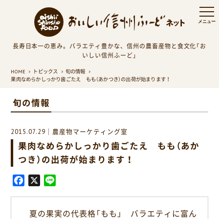
長寿日本一の恵み。バラエティ豊かな、信州の農畜産物と食文化「お
いしい信州ふーど」
HOME
トピックス
旬の情報
果肉なめらかしっかり歯ごたえ もも（あかつき）の出荷が始まります！
旬の情報
2015.07.29｜農産物マーケティング室
果肉なめらかしっかり歯ごたえ もも（あか
つき）の出荷が始まります！
F
X
L
a
i
c
n
夏の果実の代表格「もも」 バラエティに富ん
e
e