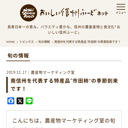
長寿日本一の恵み。バラエティ豊かな、信州の農畜産物と食文化「お
いしい信州ふーど」
HOME
トピックス
旬の情報
南信州を代表する特産品“市田柿”の季節到来です！
旬の情報
2019.11.27｜農産物マーケティング室
南信州を代表する特産品“市田柿”の季節到来
です！
F
X
L
a
i
c
n
こんにちは、農産物マーケティング室の旬
e
e