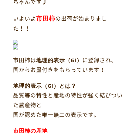
b
ちゃんです♪
o
o
市田柿
いよいよ
の出荷が始まりまし
k
た！！
市田柿は
地理的表示（GI）
に登録され、
国からお墨付きをもらっています！
地理的表示（GI）とは？
品質等の特性と産地の特性が強く結びつい
た農産物と
国が認めた唯一無二の表示です。
市田柿の産地