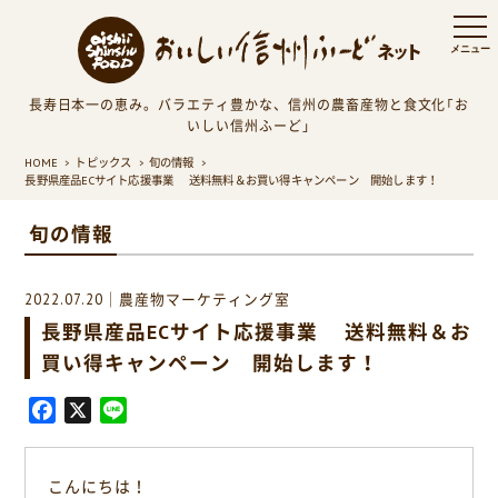
長寿日本一の恵み。バラエティ豊かな、信州の農畜産物と食文化「お
いしい信州ふーど」
HOME
トピックス
旬の情報
長野県産品ECサイト応援事業 送料無料＆お買い得キャンペーン 開始します！
旬の情報
2022.07.20｜農産物マーケティング室
長野県産品ECサイト応援事業 送料無料＆お
買い得キャンペーン 開始します！
F
X
L
a
i
c
n
こんにちは！
e
e