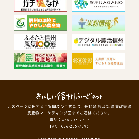
このページに関するご質問及びご意見は、長野県 農政部 農業政策課
農産物マーケティング室までご連絡ください。
電話：026-235-7217
FAX：026-235-7393
Copyright
© Nagano Prefecture.