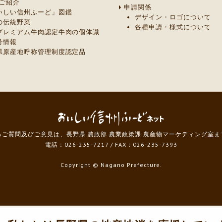
ご紹介
申請関係
いしい信州ふーど」図鑑
デザイン・ロゴについて
の伝統野菜
各種申請・様式について
プレミアム牛肉認定牛肉の個体識
号情報
県原産地呼称管理制度認定品
ご質問及びご意見は、長野県 農政部 農業政策課 農産物マーケティング室
電話：026-235-7217
/
FAX：026-235-7393
Copyright
© Nagano Prefecture.