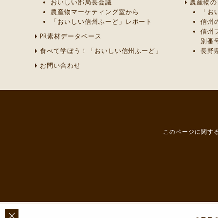
おいしい部局長会議
農産物の
農産物マーケティング室から
「お
「おいしい信州ふーど」レポート
信州
信州
PR素材データベース
別番
食べて学ぼう！「おいしい信州ふーど」
長野
お問い合わせ
このページに関する