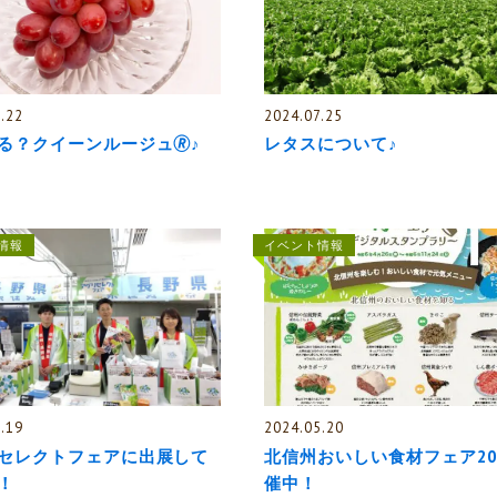
.22
2024.07.25
る？クイーンルージュ🄬♪
レタスについて♪
情報
イベント情報
.19
2024.05.20
セレクトフェアに出展して
北信州おいしい食材フェア20
！
催中！