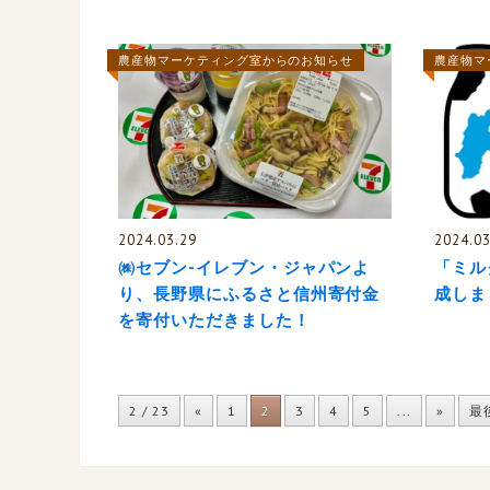
農産物マーケティング室からのお知らせ
農産物マ
2024.03.29
2024.03
㈱セブン-イレブン・ジャパンよ
「ミル
り、長野県にふるさと信州寄付金
成しま
を寄付いただきました！
2 / 23
«
1
2
3
4
5
...
»
最後