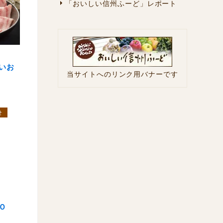
「おいしい信州ふーど」レポート
いお
当サイトへのリンク用バナーです
せ
Ｏ