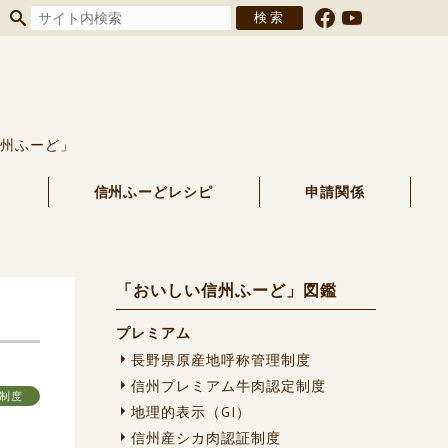
信州ふーど」
る
信州ふーどレシピ
申請関係
「おいしい信州ふーど」図鑑
プレミアム
長野県原産地呼称管理制度
信州プレミアム牛肉認定制度
定制度
地理的表示（GI）
信州産シカ肉認証制度