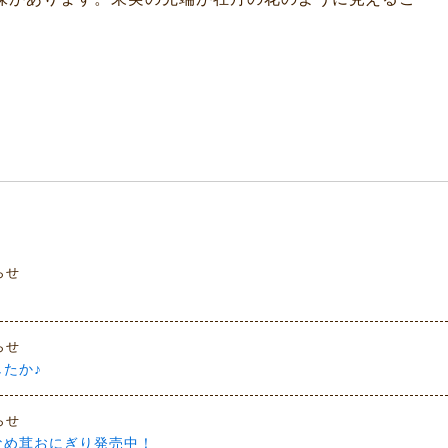
。
らせ
らせ
たか♪
らせ
なめ茸おにぎり発売中！