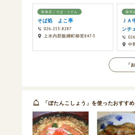
飲食店 / そば・うどん
販売店
そば処 よこ亭
ＪＡ
026-253-8287
ンチ
上水内郡飯綱町柳里847-3
026
中野
「お
「ぼたんこしょう」を使ったおすすめ