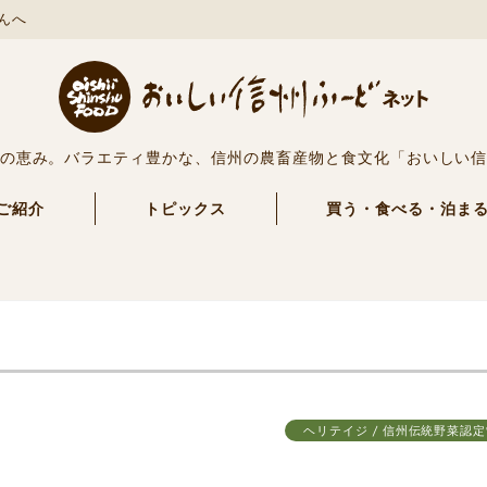
んへ
の恵み。バラエティ豊かな、信州の農畜産物と食文化「おいしい
ご紹介
トピックス
買う・食べる・泊ま
ヘリテイジ / 信州伝統野菜認