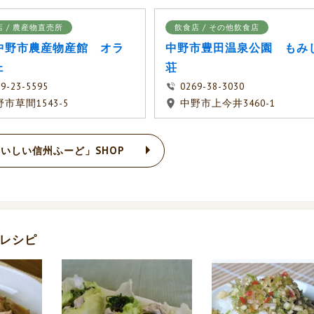
 / 農産物直売所
飲食店 / その他飲食店
中野市農産物産館 オラ
中野市豊田温泉公園 もみ
ェ
荘
9-23-5595
0269-38-3030
市草間1543-5
中野市上今井3460-1
いしい信州ふーど」SHOP
レシピ