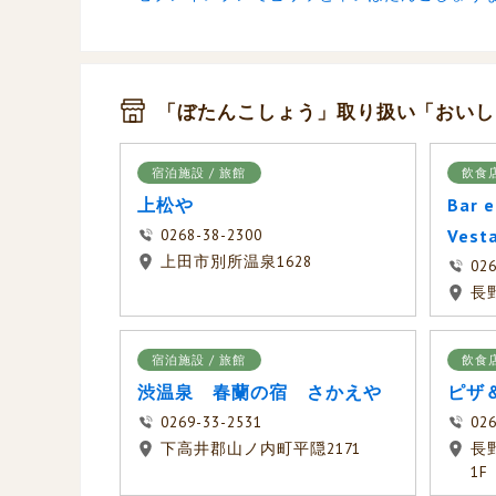
「ぼたんこしょう」取り扱い「おいし
宿泊施設 / 旅館
飲食店
上松や
Bar e
0268-38-2300
Vest
上田市別所温泉1628
026
長
宿泊施設 / 旅館
飲食店
渋温泉 春蘭の宿 さかえや
ピザ
0269-33-2531
026
下高井郡山ノ内町平隠2171
長
1F