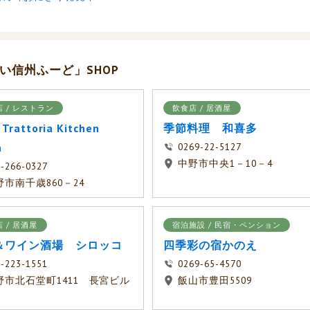
い信州ふーど」SHOP
 / レストラン
飲食店 / 居酒屋
 Trattoria Kitchen
季節料理 和喜多
a
0269-22-5127
中野市中央1－10－4
-266-0327
野市南千歳860－24
 / 居酒屋
宿泊施設 / 民宿・ペンション
＆ワイン酒場 シロッコ
四季彩の宿かのえ
-223-1551
0269-65-4570
野市北石堂町1411 長宮ビル
飯山市豊田5509