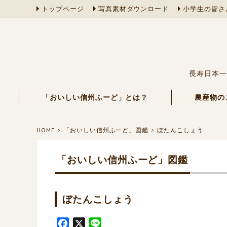
トップページ
写真素材ダウンロード
小学生の皆さ
長寿日本一
「おいしい信州ふーど」とは？
農産物の
HOME
「おいしい信州ふーど」図鑑
ぼたんこしょう
「おいしい信州ふーど」図鑑
ぼたんこしょう
F
X
L