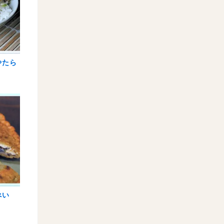
やたら
べい