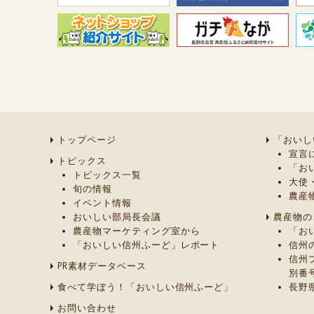
トップページ
「おいし
宣言
トピックス
「お
トピックス一覧
大使
旬の情報
農産
イベント情報
おいしい部局長会議
農産物の
農産物マーケティング室から
「お
「おいしい信州ふーど」レポート
信州
信州
PR素材データベース
別番
食べて学ぼう！「おいしい信州ふーど」
長野
お問い合わせ