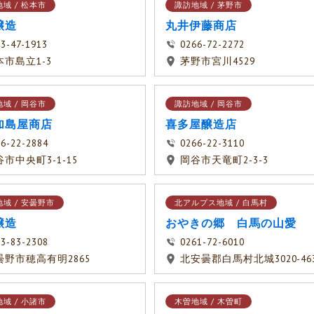
域 / 松本市
諏訪地域 / 茅野市
醸造
丸井伊藤商店
3-47-1913
0266-72-2272
本市島立1-3
茅野市宮川4529
域 / 岡谷市
諏訪地域 / 岡谷市
加島屋商店
喜多屋醸造店
6-22-2884
0266-22-3110
市中央町3-1-15
岡谷市天竜町2-3-3
域 / 安曇野市
北アルプス地域 / 白馬村
醸造
おやきの郷 白馬の山愛
3-83-2308
0261-72-6010
曇野市穂高有明2865
北安曇郡白馬村北城3020-46
域 / 小諸市
木曽地域 / 木曽町