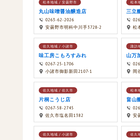
松本地域 / 安曇野市
松本地
丸山味噌醤油醸造店
三立
0263-62-2026
026
安曇野市明科中川手3728-2
松
佐久地域 / 小諸市
諏訪地
味工房こもろすみれ
山万
0267-25-1706
026
小諸市御影新田2107-1
岡谷
佐久地域 / 佐久市
松本地
片桐こうじ店
畠山
0267-58-2745
026
佐久市塩名田1382
安
佐久地域 / 小諸市
佐久地