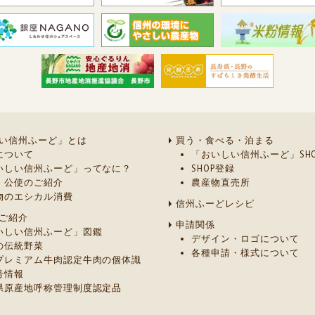
い信州ふーど」とは
買う・食べる・泊まる
について
「おいしい信州ふーど」SHO
いしい信州ふーど」ってなに？
SHOP登録
・公使のご紹介
農産物直売所
物のエシカル消費
信州ふーどレシピ
ご紹介
申請関係
いしい信州ふーど」図鑑
デザイン・ロゴについて
の伝統野菜
各種申請・様式について
プレミアム牛肉認定牛肉の個体識
号情報
県原産地呼称管理制度認定品