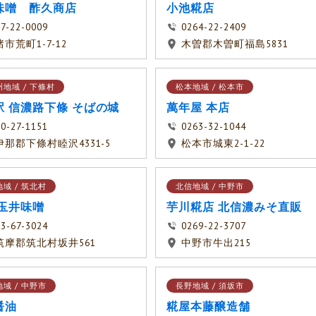
味噌 酢久商店
小池糀店
7-22-0009
0264-22-2409
市荒町1-7-12
木曽郡木曽町福島5831
地域 / 下條村
松本地域 / 松本市
駅 信濃路下條 そばの城
萬年屋 本店
0-27-1151
0263-32-1044
伊那郡下條村睦沢4331-5
松本市城東2-1-22
域 / 筑北村
北信地域 / 中野市
 玉井味噌
芋川糀店 北信濃みそ直販
3-67-3024
0269-22-3707
筑摩郡筑北村坂井561
中野市牛出215
域 / 中野市
長野地域 / 須坂市
醤油
糀屋本藤醸造舗