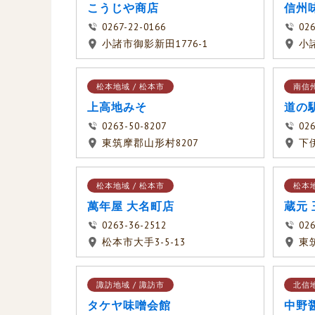
こうじや商店
信州
0267-22-0166
026
小諸市御影新田1776-1
小諸
松本地域 / 松本市
南信州
上高地みそ
道の
0263-50-8207
026
東筑摩郡山形村8207
下
松本地域 / 松本市
松本地
萬年屋 大名町店
蔵元
0263-36-2512
026
松本市大手3-5-13
東
諏訪地域 / 諏訪市
北信地
タケヤ味噌会館
中野