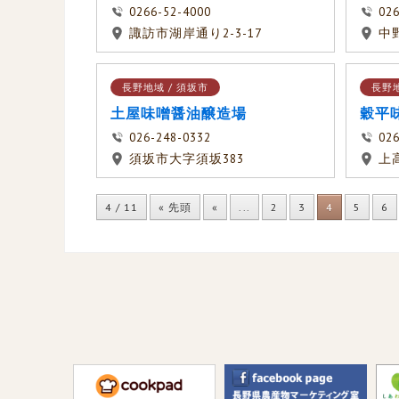
0266-52-4000
026
諏訪市湖岸通り2-3-17
中野
長野地域 / 須坂市
長野地
土屋味噌醤油醸造場
穀平
026-248-0332
026
須坂市大字須坂383
上
4 / 11
« 先頭
«
...
2
3
4
5
6