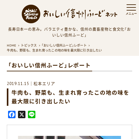
長寿日本一の恵み。バラエティ豊かな、信州の農畜産物と食文化「お
いしい信州ふーど」
HOME
トピックス
「おいしい信州ふーど」レポート
牛肉も、野菜も、生まれ育ったこの地の味を最大限に引き出したい
「おいしい信州ふーど」レポート
2019.11.15｜松本エリア
牛肉も、野菜も、生まれ育ったこの地の味を
最大限に引き出したい
F
X
L
a
i
c
n
e
e