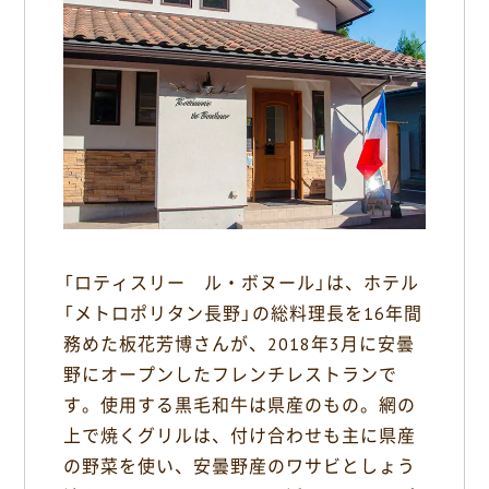
b
o
o
k
「ロティスリー ル・ボヌール」は、ホテル
「メトロポリタン長野」の総料理長を16年間
務めた板花芳博さんが、2018年3月に安曇
野にオープンしたフレンチレストランで
す。使用する黒毛和牛は県産のもの。網の
上で焼くグリルは、付け合わせも主に県産
の野菜を使い、安曇野産のワサビとしょう