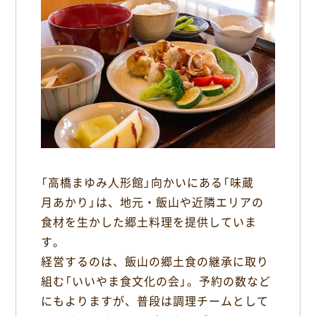
b
o
o
k
「高橋まゆみ人形館」向かいにある「味蔵
月あかり」は、地元・飯山や近隣エリアの
食材を生かした郷土料理を提供していま
す。
経営するのは、飯山の郷土食の継承に取り
組む「いいやま食文化の会」。予約の数など
にもよりますが、普段は調理チームとして