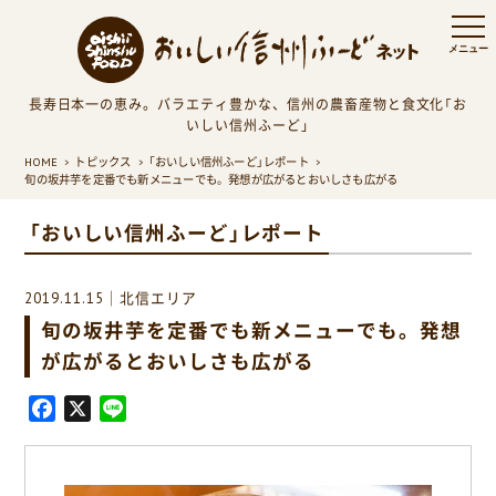
長寿日本一の恵み。バラエティ豊かな、信州の農畜産物と食文化「お
いしい信州ふーど」
HOME
トピックス
「おいしい信州ふーど」レポート
旬の坂井芋を定番でも新メニューでも。発想が広がるとおいしさも広がる
「おいしい信州ふーど」レポート
2019.11.15｜北信エリア
旬の坂井芋を定番でも新メニューでも。発想
が広がるとおいしさも広がる
F
X
L
a
i
c
n
e
e