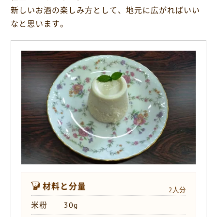
o
新しいお酒の楽しみ方として、地元に広がればいい
k
なと思います。
材料と分量
2人分
米粉 30g