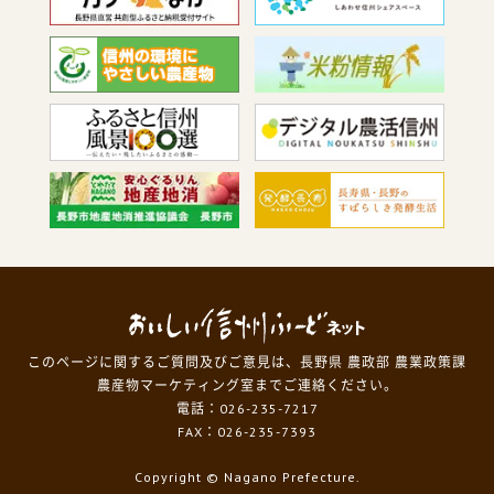
このページに関するご質問及びご意見は、長野県 農政部 農業政策課
農産物マーケティング室までご連絡ください。
電話：026-235-7217
FAX：026-235-7393
Copyright
© Nagano Prefecture.