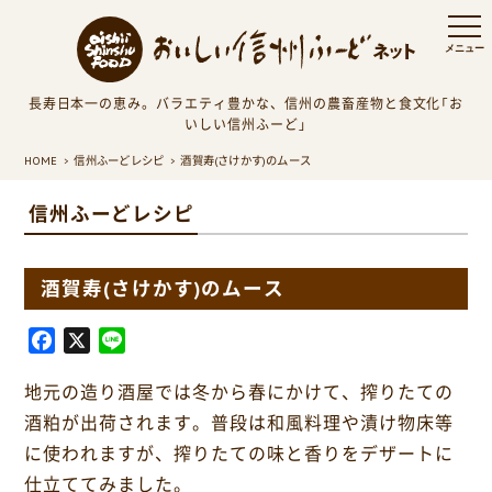
長寿日本一の恵み。バラエティ豊かな、信州の農畜産物と食文化「お
いしい信州ふーど」
HOME
信州ふーどレシピ
酒賀寿(さけかす)のムース
信州ふーどレシピ
酒賀寿(さけかす)のムース
F
X
L
a
i
地元の造り酒屋では冬から春にかけて、搾りたての
c
n
e
e
酒粕が出荷されます。普段は和風料理や漬け物床等
b
に使われますが、搾りたての味と香りをデザートに
o
仕立ててみました。