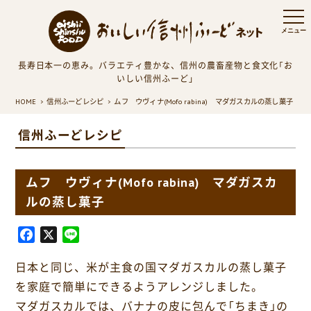
長寿日本一の恵み。バラエティ豊かな、信州の農畜産物と食文化「お
いしい信州ふーど」
HOME
信州ふーどレシピ
ムフ ウヴィナ(Mofo rabina) マダガスカルの蒸し菓子
信州ふーどレシピ
ムフ ウヴィナ(Mofo rabina) マダガスカ
ルの蒸し菓子
F
X
L
a
i
日本と同じ、米が主食の国マダガスカルの蒸し菓子
c
n
e
e
を家庭で簡単にできるようアレンジしました。
b
マダガスカルでは、バナナの皮に包んで「ちまき」の