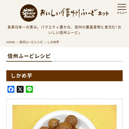
長寿日本一の恵み。バラエティ豊かな、信州の農畜産物と食文化「お
いしい信州ふーど」
HOME
信州ふーどレシピ
しかめ芋
信州ふーどレシピ
しかめ芋
F
X
L
a
i
c
n
e
e
b
o