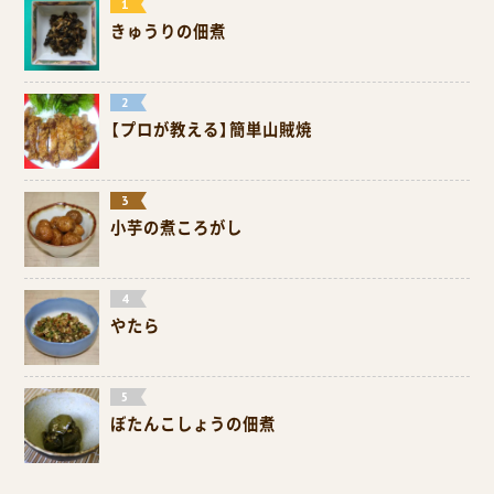
きゅうりの佃煮
【プロが教える】簡単山賊焼
小芋の煮ころがし
やたら
ぼたんこしょうの佃煮