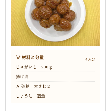
o
k
材料と分量
４人分
じゃがいも 500ｇ
揚げ油
Ａ 砂糖 大さじ２
しょう油 適量