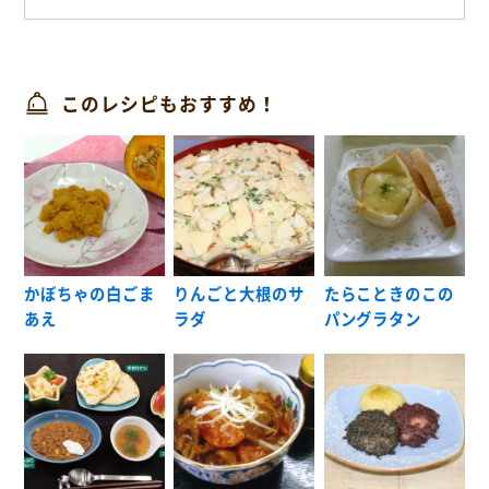
このレシピもおすすめ！
かぼちゃの白ごま
りんごと大根のサ
たらこときのこの
あえ
ラダ
パングラタン