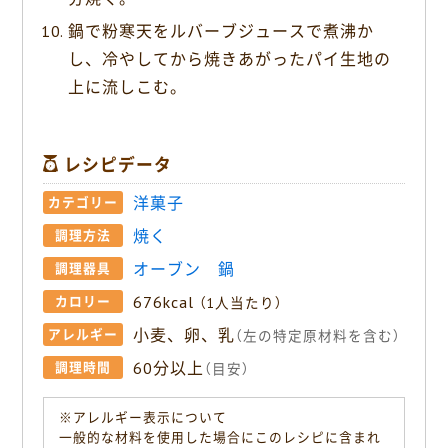
鍋で粉寒天をルバーブジュースで煮沸か
し、冷やしてから焼きあがったパイ生地の
上に流しこむ。
レシピデータ
洋菓子
カテゴリー
焼く
調理方法
オーブン
鍋
調理器具
676kcal
カロリー
（1人当たり）
小麦、卵、乳
アレルギー
（左の特定原材料を含む）
60分以上
調理時間
（目安）
※アレルギー表示について
一般的な材料を使用した場合にこのレシピに含まれ