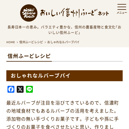
長寿日本一の恵み。バラエティ豊かな、信州の農畜産物と食文化「お
いしい信州ふーど」
HOME
信州ふーどレシピ
おしゃれなルバーブパイ
信州ふーどレシピ
おしゃれなルバーブパイ
F
X
L
a
i
最近ルバーブが注目を浴びてきているので、信濃町
c
n
e
e
の地域食材でもあるルバーブの活用を考えました。
b
添加物の無い手づくりお菓子です。子どもや孫に手
o
づくりのお菓子を食べさせたいと思い、作りまし