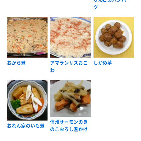
グ
おから煮
アマランサスおこ
しかめ芋
わ
信州サーモンのき
おれん家のいも煮
のこおろし煮かけ