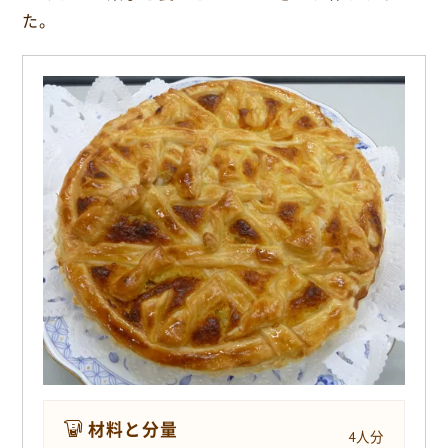
o
た。
k
材料と分量
4人分