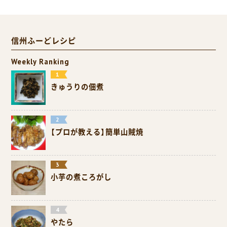
信州ふーどレシピ
Weekly Ranking
きゅうりの佃煮
【プロが教える】簡単山賊焼
小芋の煮ころがし
やたら