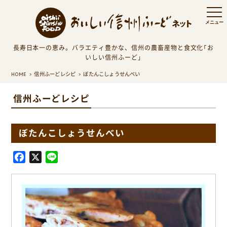
長寿日本一の恵み。バラエティ豊かな、信州の農畜産物と食文化「お
いしい信州ふーど」
HOME
信州ふーどレシピ
ぼたんこしょうせんべい
信州ふーどレシピ
ぼたんこしょうせんべい
F
X
L
a
i
c
n
e
e
b
o