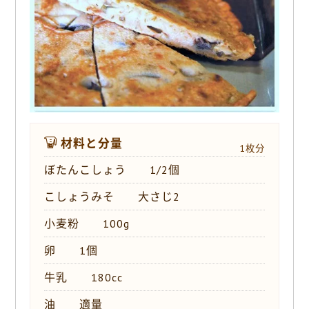
o
k
材料と分量
1枚分
ぼたんこしょう 1/2個
こしょうみそ 大さじ2
小麦粉 100g
卵 1個
牛乳 180cc
油 適量