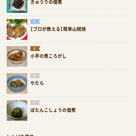
きゅうりの佃煮
【プロが教える】簡単山賊焼
小芋の煮ころがし
やたら
ぼたんこしょうの佃煮