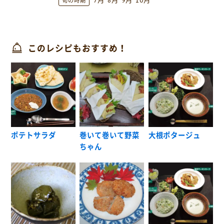
7月
8月
9月
10月
旬の時期
このレシピもおすすめ！
ポテトサラダ
巻いて巻いて野菜
大根ポタージュ
ちゃん