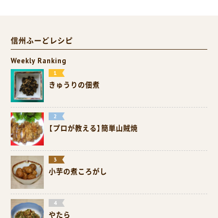
信州ふーどレシピ
Weekly Ranking
きゅうりの佃煮
【プロが教える】簡単山賊焼
小芋の煮ころがし
やたら