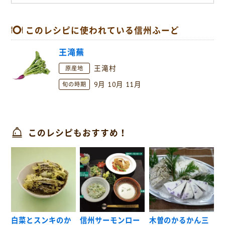
このレシピに使われている信州ふーど
王滝蕪
王滝村
原産地
9月
10月
11月
旬の時期
このレシピもおすすめ！
白菜とスンキのか
信州サーモンロー
木曽のかるかん三