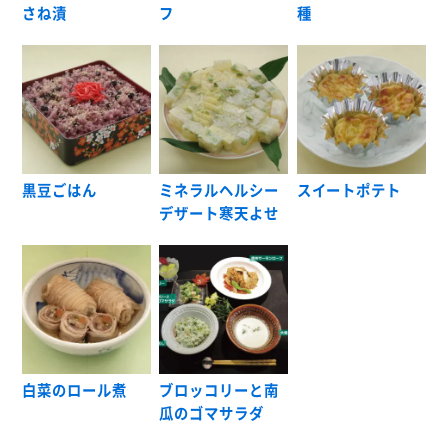
さね漬
フ
種
黒豆ごはん
ミネラルヘルシー
スイートポテト
デザート寒天よせ
白菜のロール煮
ブロッコリーと南
瓜のゴマサラダ