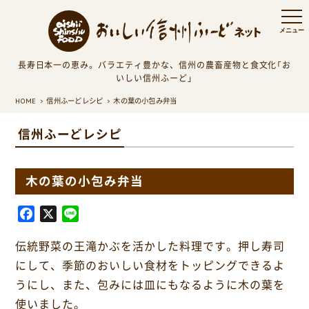
長寿日本一の恵み。バラエティ豊かな、信州の農畜産物と食文化「お
いしい信州ふーど」
HOME
信州ふーどレシピ
木の葉の小包み弁当
信州ふーどレシピ
木の葉の小包み弁当
F
X
L
a
i
伝統野菜の王滝かぶを活かした料理です。押し寿司
c
n
e
e
にして、季節のおいしい食材をトッピングできるよ
b
うにし、また、包みには皿にもなるように木の葉を
o
使いました。