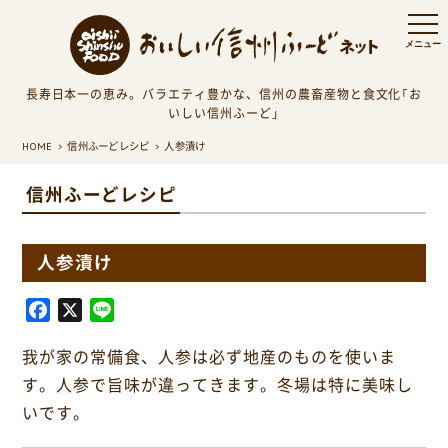
長寿日本一の恵み。バラエティ豊かな、信州の農畜産物と食文化「お
いしい信州ふーど」
HOME
信州ふーどレシピ
人参漬け
信州ふーどレシピ
人参漬け
F
X
L
a
i
我が家の常備食、人参は必ず地産のものを使いま
c
n
e
e
す。人参で旨味が違ってきます。冬場は特に美味し
b
いです。
o