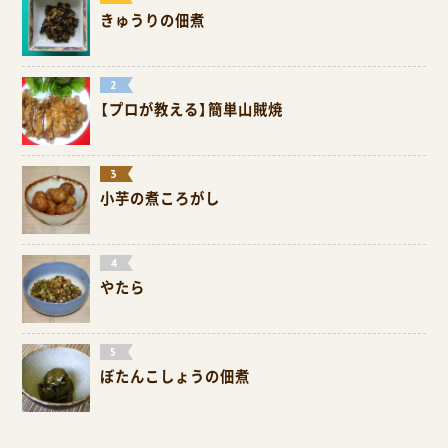
きゅうりの佃煮
【プロが教える】簡単山賊焼
小芋の煮ころがし
やたら
ぼたんこしょうの佃煮