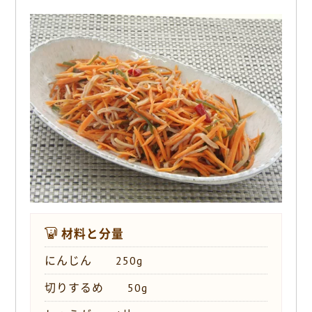
o
k
材料と分量
にんじん 250g
切りするめ 50g