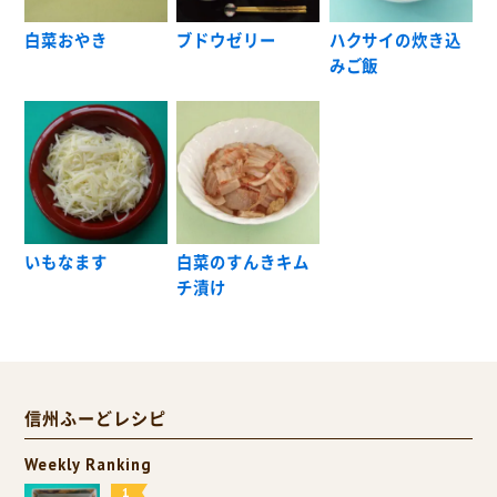
白菜おやき
ブドウゼリー
ハクサイの炊き込
みご飯
いもなます
白菜のすんきキム
チ漬け
信州ふーどレシピ
Weekly Ranking