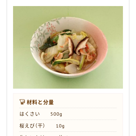
o
k
材料と分量
はくさい 500g
桜えび（干） 10g