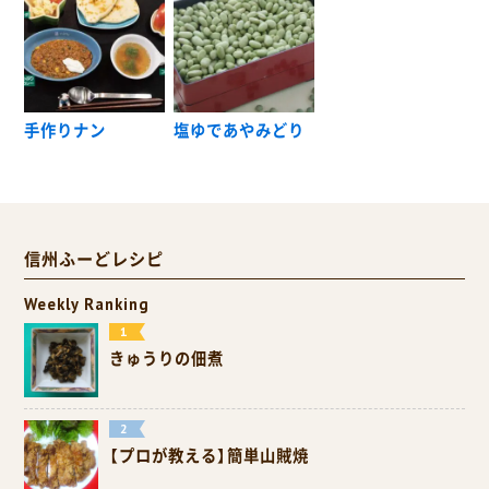
手作りナン
塩ゆであやみどり
信州ふーどレシピ
Weekly Ranking
きゅうりの佃煮
【プロが教える】簡単山賊焼