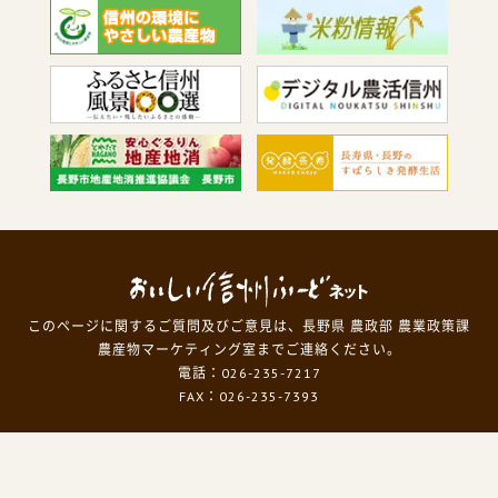
このページに関するご質問及びご意見は、長野県 農政部 農業政策課
農産物マーケティング室までご連絡ください。
電話：026-235-7217
FAX：026-235-7393
Copyright
© Nagano Prefecture.