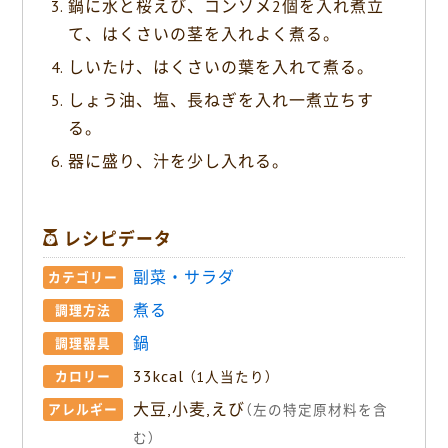
鍋に水と桜えび、コンソメ2個を入れ煮立
て、はくさいの茎を入れよく煮る。
しいたけ、はくさいの葉を入れて煮る。
しょう油、塩、長ねぎを入れ一煮立ちす
る。
器に盛り、汁を少し入れる。
レシピデータ
副菜・サラダ
カテゴリー
煮る
調理方法
鍋
調理器具
33kcal
カロリー
（1人当たり）
大豆,小麦,えび
アレルギー
（左の特定原材料を含
む）