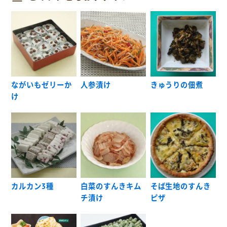
ながいもゼリーか
人参漬け
きゅうりの佃煮
け
カルカン3種
白菜のすんきキム
そば生地のすんき
チ漬け
ピザ