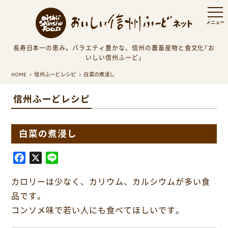
長寿日本一の恵み。バラエティ豊かな、信州の農畜産物と食文化「お
いしい信州ふーど」
HOME
信州ふーどレシピ
白菜の煮浸し
信州ふーどレシピ
白菜の煮浸し
F
X
L
a
i
カロリーは少なく、カリウム、カルシウムが多い食
c
n
e
e
品です。
b
コンソメ味で若い人にも食べてほしいです。
o