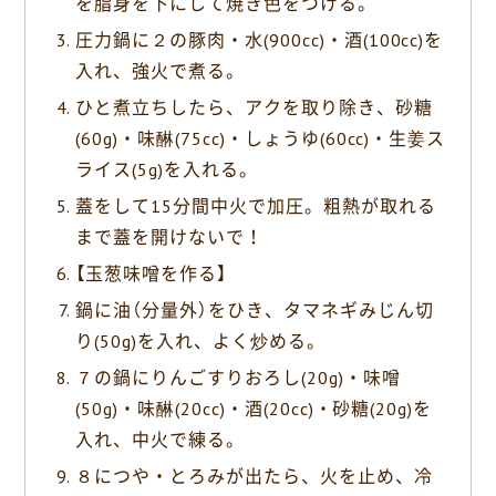
を脂身を下にして焼き色をつける。
圧力鍋に２の豚肉・水(900cc)・酒(100cc)を
入れ、強火で煮る。
ひと煮立ちしたら、アクを取り除き、砂糖
(60g)・味醂(75cc)・しょうゆ(60cc)・生姜ス
ライス(5g)を入れる。
蓋をして15分間中火で加圧。粗熱が取れる
まで蓋を開けないで！
【玉葱味噌を作る】
鍋に油（分量外）をひき、タマネギみじん切
り(50g)を入れ、よく炒める。
７の鍋にりんごすりおろし(20g)・味噌
(50g)・味醂(20cc)・酒(20cc)・砂糖(20g)を
入れ、中火で練る。
８につや・とろみが出たら、火を止め、冷