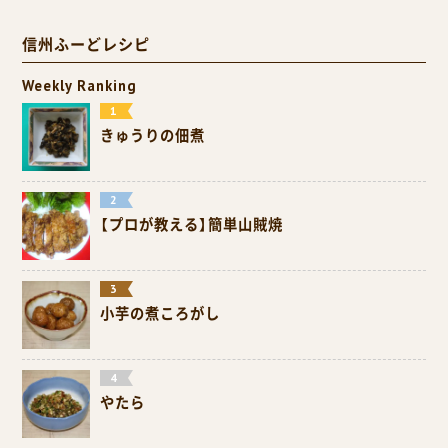
信州ふーどレシピ
Weekly Ranking
きゅうりの佃煮
【プロが教える】簡単山賊焼
小芋の煮ころがし
やたら