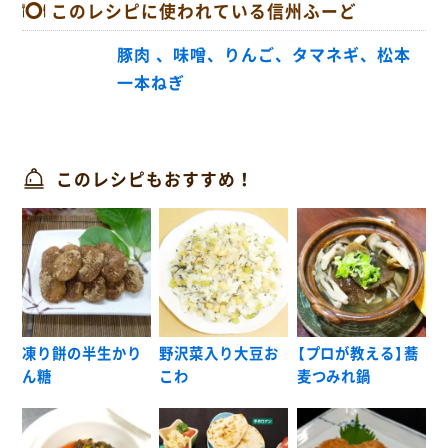
このレシピに使われている信州ふーど
豚肉 、味噌、りんご、タマネギ、松本
一本ねぎ
このレシピもおすすめ！
凍り餅の半生かり
野沢菜入り大豆お
【プロが教える】蕎
ん糖
こわ
麦つみれ鍋