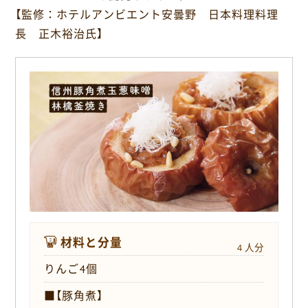
o
【監修：ホテルアンビエント安曇野 日本料理料理
k
長 正木裕治氏】
材料と分量
４人分
りんご4個
■【豚角煮】