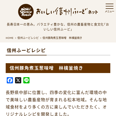
長寿日本一の恵み。バラエティ豊かな、信州の農畜産物と食文化「お
いしい信州ふーど」
HOME
信州ふーどレシピ
信州豚角煮玉葱味噌 林檎釜焼き
信州ふーどレシピ
信州豚角煮玉葱味噌 林檎釜焼き
F
X
L
a
i
長野県中部に位置し、四季の変化に富んだ環境の中
c
n
e
e
で美味しい農畜産物が育まれる松本地域。そんな地
b
域食材をより多くの方に楽しんでいただきたく、オ
o
リジナルレシピを開発しました。