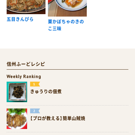
五目きんぴら
栗かぼちゃのきの
こ三昧
信州ふーどレシピ
Weekly Ranking
きゅうりの佃煮
【プロが教える】簡単山賊焼