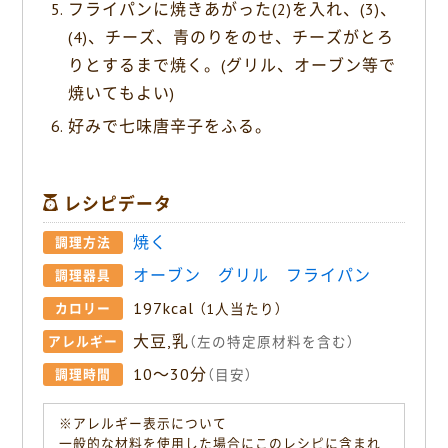
フライパンに焼きあがった(2)を入れ、(3)、
(4)、チーズ、青のりをのせ、チーズがとろ
りとするまで焼く。(グリル、オーブン等で
焼いてもよい)
好みで七味唐辛子をふる。
レシピデータ
焼く
調理方法
オーブン
グリル
フライパン
調理器具
197kcal
カロリー
（1人当たり）
大豆,乳
アレルギー
（左の特定原材料を含む）
10〜30分
調理時間
（目安）
※アレルギー表示について
一般的な材料を使用した場合にこのレシピに含まれ