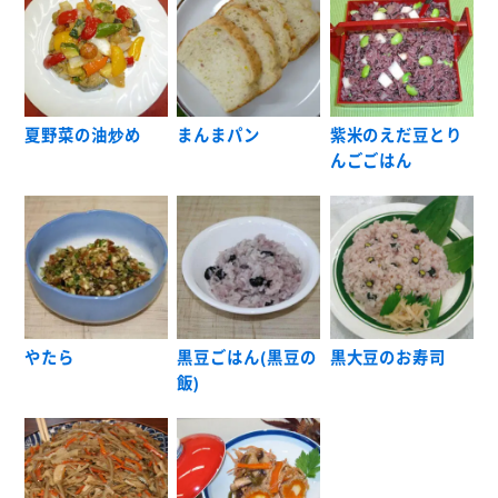
夏野菜の油炒め
まんまパン
紫米のえだ豆とり
んごごはん
やたら
黒豆ごはん(黒豆の
黒大豆のお寿司
飯)