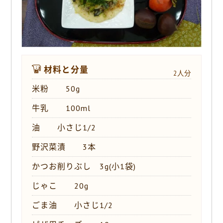
材料と分量
2人分
米粉 50g
牛乳 100ml
油 小さじ1/2
野沢菜漬 3本
かつお削りぶし 3g(小1袋)
じゃこ 20g
ごま油 小さじ1/2