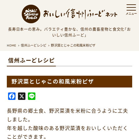
長寿日本一の恵み。バラエティ豊かな、信州の農畜産物と食文化「お
いしい信州ふーど」
HOME
信州ふーどレシピ
野沢菜とじゃこの和風米粉ピザ
信州ふーどレシピ
野沢菜とじゃこの和風米粉ピザ
F
X
L
a
i
長野県の郷土食、野沢菜漬を米粉に合うように工夫
c
n
e
e
しました。
b
年を越した酸味のある野沢菜漬をおいしくいただく
o
ことができます。