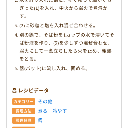
水を計り入れた鍋に、堅く搾って細かくち
ぎった(1)を入れ、中火から弱火で煮溶か
す。
(2)に砂糖と塩を入れ混ぜ合わせる。
別の鍋で、そば粉を1カップの水で溶いてそ
ば粉液を作り、(3)を少しずつ混ぜ合わせ、
弱火にして一煮立ちしたら火を止め、粗熱
をとる。
器(バット)に流し入れ、固める。
レシピデータ
その他
カテゴリー
煮る
冷やす
調理方法
鍋
調理器具