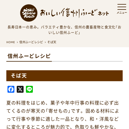
長寿日本一の恵み。バラエティ豊かな、信州の農畜産物と食文化「お
いしい信州ふーど」
HOME
信州ふーどレシピ
そば天
信州ふーどレシピ
そば天
F
X
L
a
i
夏の料理をはじめ、菓子や年中行事の料理に必ず出
c
n
e
e
てくるのが寒天の「寄せもの」です。固める材料によ
b
って行事や季節に適した一品となり、和・洋風など
o
に変化するところが魅力的で、色取りも鮮やかな、