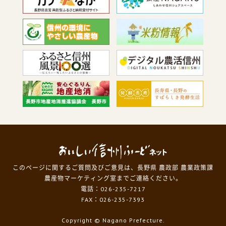
このページに関するご質問及びご意見は、長野県 農政部 農業政策課
農産物マーケティング室までご連絡ください。
電話：026-235-7217
FAX：026-235-7393
Copyright
© Nagano Prefecture.