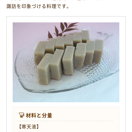
o
諏訪を印象づける料理です。
k
材料と分量
【寒天液】