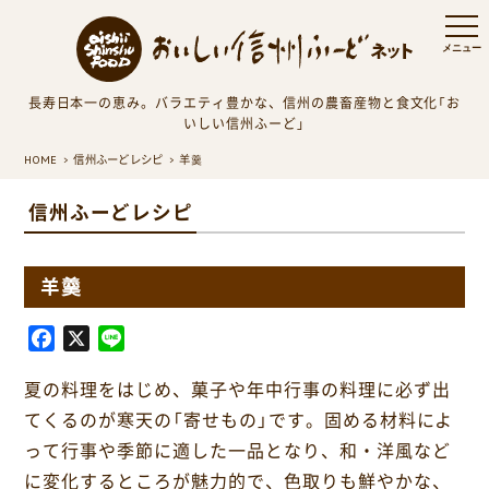
長寿日本一の恵み。バラエティ豊かな、信州の農畜産物と食文化「お
いしい信州ふーど」
HOME
信州ふーどレシピ
羊羹
信州ふーどレシピ
羊羹
F
X
L
a
i
夏の料理をはじめ、菓子や年中行事の料理に必ず出
c
n
e
e
てくるのが寒天の「寄せもの」です。固める材料によ
b
って行事や季節に適した一品となり、和・洋風など
o
に変化するところが魅力的で、色取りも鮮やかな、