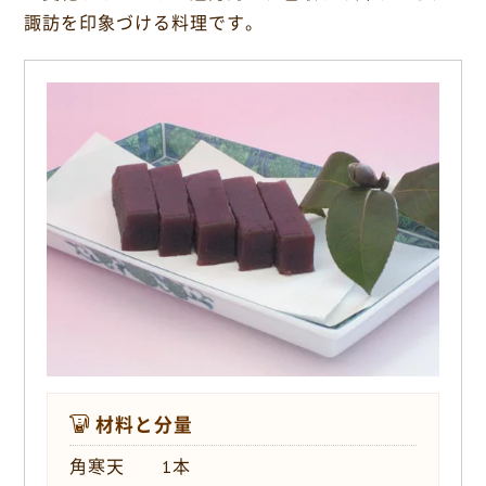
o
諏訪を印象づける料理です。
k
材料と分量
角寒天 1本