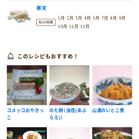
寒天
1月
2月
3月
4月
5月
7月
8月
9月
旬の時期
10月
11月
12月
このレシピもおすすめ！
コメッコおやきっ
のた餅（油荏(あぶ
山浦のいとこ煮
こ
らえ)）