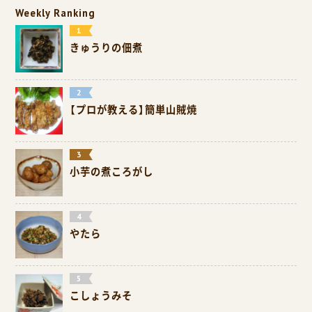
Weekly Ranking
きゅうりの佃煮
【プロが教える】簡単山賊焼
小芋の煮ころがし
やたら
こしょうみそ