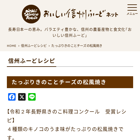
長寿日本一の恵み。バラエティ豊かな、信州の農畜産物と食文化「お
いしい信州ふーど」
HOME
信州ふーどレシピ
たっぷりきのことチーズの松風焼き
信州ふーどレシピ
たっぷりきのことチーズの松風焼き
F
X
L
a
i
【令和２年長野県きのこ料理コンクール 受賞レシ
c
n
e
e
ピ】
b
４種類のキノコのうま味がたっぷりの松風焼きで
o
す。