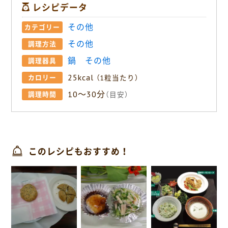
レシピデータ
その他
カテゴリー
その他
調理方法
鍋
その他
調理器具
25kcal
カロリー
（1粒当たり）
10〜30分
調理時間
（目安）
このレシピもおすすめ！