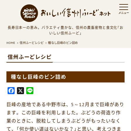
長寿日本一の恵み。バラエティ豊かな、信州の農畜産物と食文化「お
いしい信州ふーど」
HOME
信州ふーどレシピ
種なし巨峰のビン詰め
信州ふーどレシピ
種なし巨峰のビン詰め
F
X
L
a
i
巨峰の産地である中野市は、5～12月まで巨峰があり
c
n
e
e
ます。この巨峰を利用しました。ぶどうの荷造り作
b
業のときに、脱粒してしまうぶどうがもったいなく
o
て、「何か使い道はないかな？」と思い、考えつきま