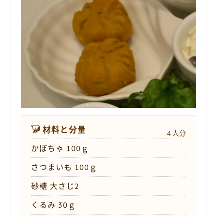
o
k
材料と分量
４人分
かぼちゃ 100ｇ
さつまいも 100ｇ
砂糖 大さじ2
くるみ 30ｇ