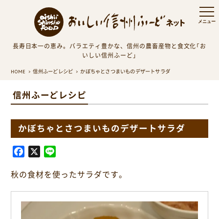
長寿日本一の恵み。バラエティ豊かな、信州の農畜産物と食文化「お
いしい信州ふーど」
HOME
信州ふーどレシピ
かぼちゃとさつまいものデザートサラダ
信州ふーどレシピ
かぼちゃとさつまいものデザートサラダ
F
X
L
a
i
秋の食材を使ったサラダです。
c
n
e
e
b
o