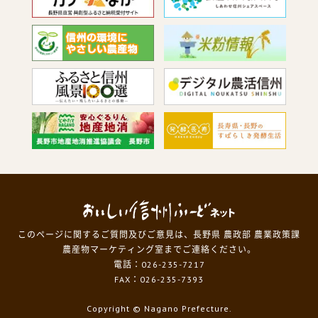
このページに関するご質問及びご意見は、長野県 農政部 農業政策課
農産物マーケティング室までご連絡ください。
電話：026-235-7217
FAX：026-235-7393
Copyright
© Nagano Prefecture.