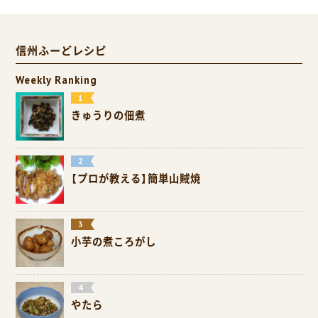
信州ふーどレシピ
Weekly Ranking
きゅうりの佃煮
【プロが教える】簡単山賊焼
小芋の煮ころがし
やたら