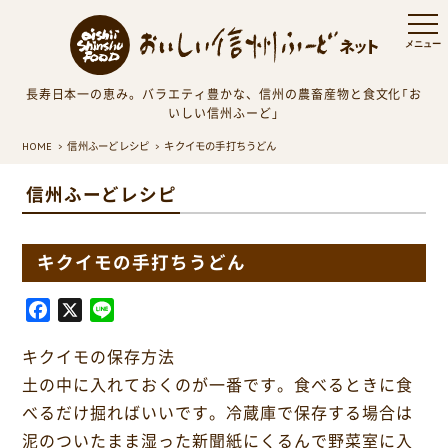
長寿日本一の恵み。バラエティ豊かな、信州の農畜産物と食文化「お
いしい信州ふーど」
HOME
信州ふーどレシピ
キクイモの手打ちうどん
信州ふーどレシピ
キクイモの手打ちうどん
F
X
L
a
i
キクイモの保存方法
c
n
e
e
土の中に入れておくのが一番です。食べるときに食
b
べるだけ掘ればいいです。冷蔵庫で保存する場合は
o
泥のついたまま湿った新聞紙にくるんで野菜室に入