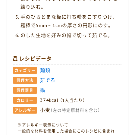
練り込む。
手のひらとまな板に打ち粉をこすりつけ、
麺棒で5mm～1cmの厚さの円形にのす。
のした生地を好みの幅で切って茹でる。
レシピデータ
麺類
カテゴリー
茹でる
調理方法
鍋
調理器具
374kcal
カロリー
（1人当たり）
小麦
アレルギー
（左の特定原材料を含む）
※アレルギー表示について
一般的な材料を使用した場合にこのレシピに含まれ