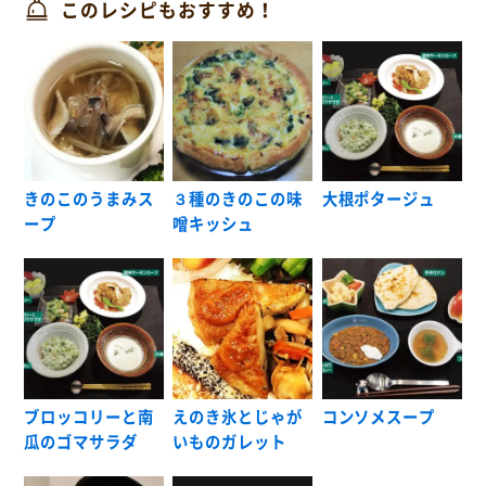
このレシピもおすすめ！
きのこのうまみス
３種のきのこの味
大根ポタージュ
ープ
噌キッシュ
ブロッコリーと南
えのき氷とじゃが
コンソメスープ
瓜のゴマサラダ
いものガレット