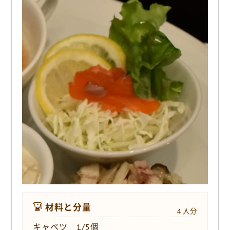
o
k
材料と分量
４人分
キャベツ 1/5個