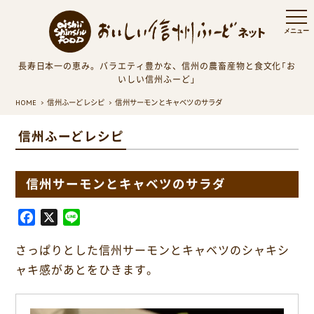
長寿日本一の恵み。バラエティ豊かな、信州の農畜産物と食文化「お
いしい信州ふーど」
HOME
信州ふーどレシピ
信州サーモンとキャベツのサラダ
信州ふーどレシピ
信州サーモンとキャベツのサラダ
F
X
L
a
i
さっぱりとした信州サーモンとキャベツのシャキシ
c
n
e
e
ャキ感があとをひきます。
b
o