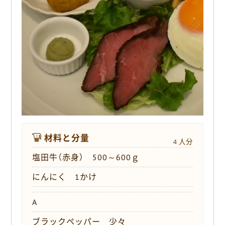
o
k
材料と分量
４人分
塩田牛（赤身） 500～600ｇ
にんにく 1かけ
A
ブラックペッパー 少々