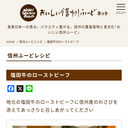
長寿日本一の恵み。バラエティ豊かな、信州の農畜産物と食文化「お
いしい信州ふーど」
HOME
信州ふーどレシピ
塩田牛のローストビーフ
信州ふーどレシピ
塩田牛のローストビーフ
F
X
L
a
i
地元の塩田牛のローストビーフに信州産のわさびを
c
n
e
e
添えてあっさりと召しあがってください
b
o