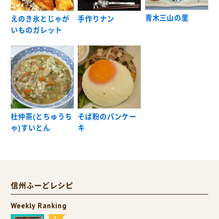
青木三山の里
えのき氷とじゃが
手作りナン
いものガレット
杜仲茶(とちゅうち
そば粉のパンケー
ゃ)すいとん
キ
信州ふーどレシピ
Weekly Ranking