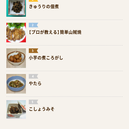
きゅうりの佃煮
【プロが教える】簡単山賊焼
小芋の煮ころがし
やたら
こしょうみそ