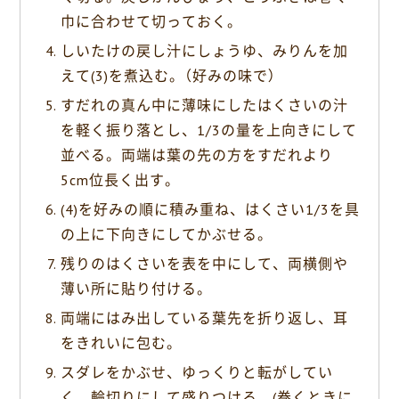
巾に合わせて切っておく。
しいたけの戻し汁にしょうゆ、みりんを加
えて(3)を煮込む。（好みの味で）
すだれの真ん中に薄味にしたはくさいの汁
を軽く振り落とし、1/3の量を上向きにして
並べる。両端は葉の先の方をすだれより
5cm位長く出す。
(4)を好みの順に積み重ね、はくさい1/3を具
の上に下向きにしてかぶせる。
残りのはくさいを表を中にして、両横側や
薄い所に貼り付ける。
両端にはみ出している葉先を折り返し、耳
をきれいに包む。
スダレをかぶせ、ゆっくりと転がしてい
く。輪切りにして盛りつける。(巻くときに