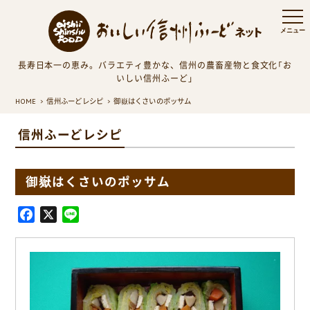
長寿日本一の恵み。バラエティ豊かな、信州の農畜産物と食文化「お
いしい信州ふーど」
HOME
信州ふーどレシピ
御嶽はくさいのポッサム
信州ふーどレシピ
御嶽はくさいのポッサム
F
X
L
a
i
c
n
e
e
b
o