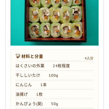
o
k
材料と分量
4人分
はくさいの外葉 24枚程度
干ししいたけ 100g
にんじん 1本
油揚げ 1枚
かんぴょう(戻) 50g