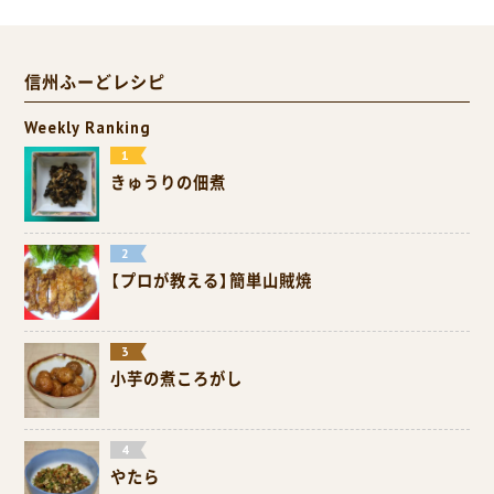
信州ふーどレシピ
Weekly Ranking
きゅうりの佃煮
【プロが教える】簡単山賊焼
小芋の煮ころがし
やたら