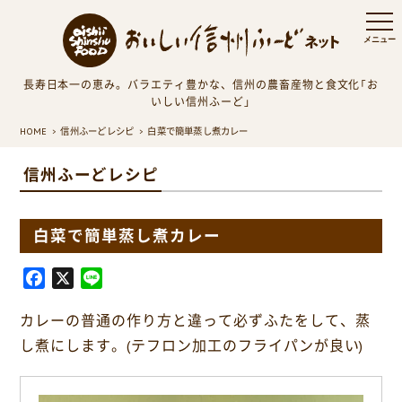
長寿日本一の恵み。バラエティ豊かな、信州の農畜産物と食文化「お
いしい信州ふーど」
HOME
信州ふーどレシピ
白菜で簡単蒸し煮カレー
信州ふーどレシピ
白菜で簡単蒸し煮カレー
F
X
L
a
i
カレーの普通の作り方と違って必ずふたをして、蒸
c
n
e
e
し煮にします。(テフロン加工のフライパンが良い)
b
o