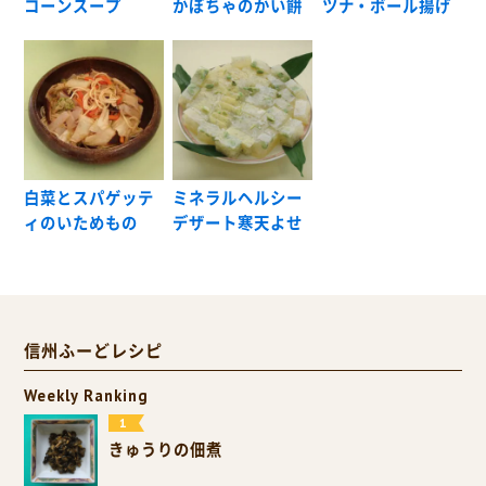
コーンスープ
かぼちゃのかい餅
ツナ・ボール揚げ
白菜とスパゲッテ
ミネラルヘルシー
ィのいためもの
デザート寒天よせ
信州ふーどレシピ
Weekly Ranking
きゅうりの佃煮