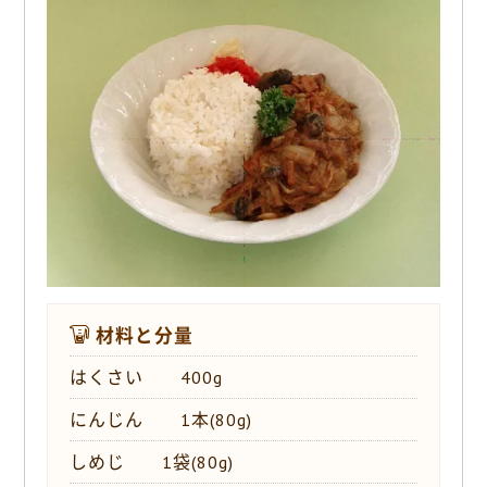
o
k
材料と分量
はくさい 400g
にんじん 1本(80g)
しめじ 1袋(80g)