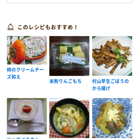
このレシピもおすすめ！
柿のクリームチー
ズ和え
米粉りんごもち
村山早生ごぼうの
から揚げ