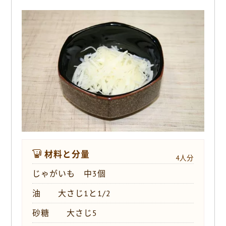
o
k
材料と分量
4人分
じゃがいも 中3個
油 大さじ1と1/2
砂糖 大さじ5