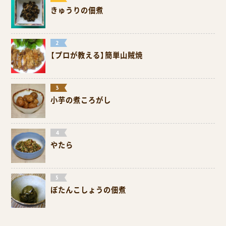
きゅうりの佃煮
【プロが教える】簡単山賊焼
小芋の煮ころがし
やたら
ぼたんこしょうの佃煮