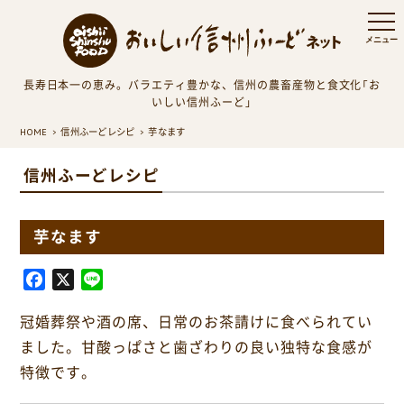
長寿日本一の恵み。バラエティ豊かな、信州の農畜産物と食文化「お
いしい信州ふーど」
HOME
信州ふーどレシピ
芋なます
信州ふーどレシピ
芋なます
F
X
L
a
i
冠婚葬祭や酒の席、日常のお茶請けに食べられてい
c
n
e
e
ました。甘酸っぱさと歯ざわりの良い独特な食感が
b
特徴です。
o