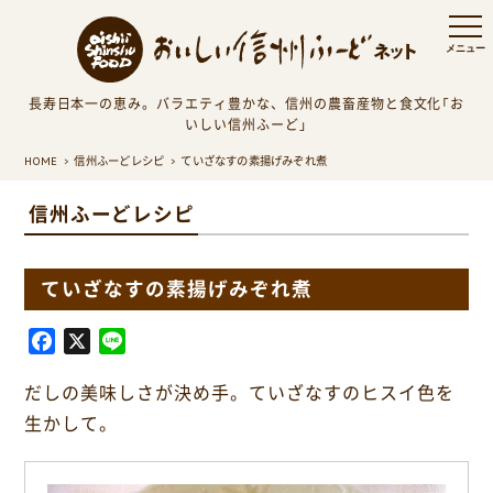
長寿日本一の恵み。バラエティ豊かな、信州の農畜産物と食文化「お
いしい信州ふーど」
HOME
信州ふーどレシピ
ていざなすの素揚げみぞれ煮
信州ふーどレシピ
ていざなすの素揚げみぞれ煮
F
X
L
a
i
だしの美味しさが決め手。ていざなすのヒスイ色を
c
n
e
e
生かして。
b
o