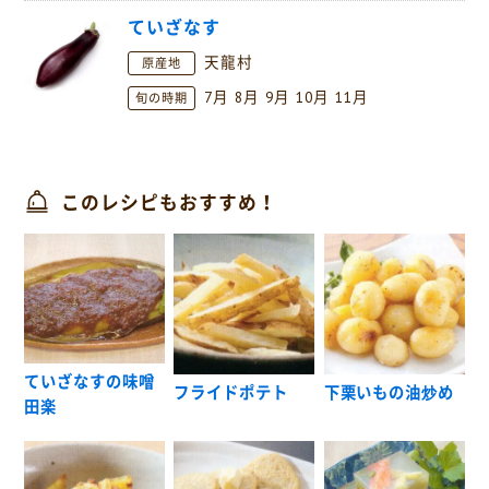
ていざなす
天龍村
原産地
7月
8月
9月
10月
11月
旬の時期
このレシピもおすすめ！
ていざなすの味噌
フライドポテト
下栗いもの油炒め
田楽