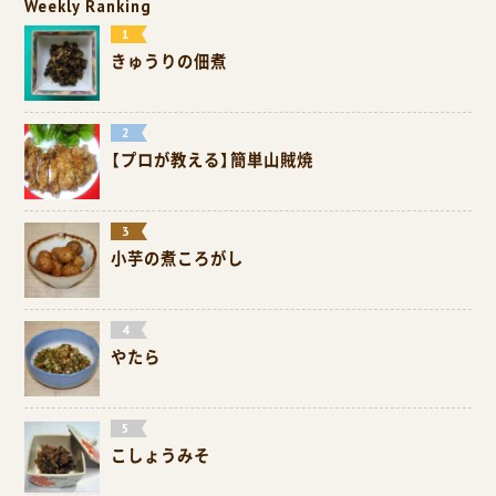
Weekly Ranking
きゅうりの佃煮
【プロが教える】簡単山賊焼
小芋の煮ころがし
やたら
こしょうみそ