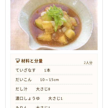
o
k
材料と分量
2人分
ていざなす 1本
だいこん 10～15cm
だし汁 大さじ8
濃口しょうゆ 大さじ1
みりん 大さじ1