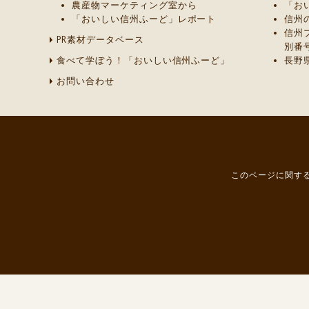
農産物マーケティング室から
「お
「おいしい信州ふーど」レポート
信州
信州
PR素材データベース
別番
食べて学ぼう！「おいしい信州ふーど」
長野
お問い合わせ
このページに関する