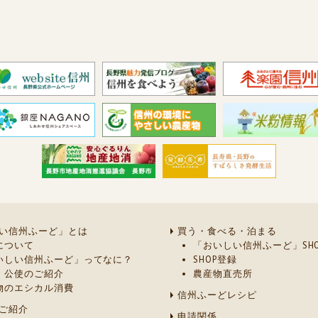
い信州ふーど」とは
買う・食べる・泊まる
について
「おいしい信州ふーど」SHO
いしい信州ふーど」ってなに？
SHOP登録
・公使のご紹介
農産物直売所
物のエシカル消費
信州ふーどレシピ
ご紹介
申請関係