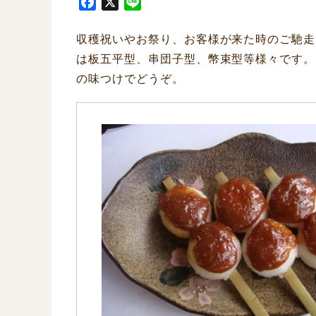
F
X
L
a
i
c
n
収穫祝いやお祭り、お客様が来た時のご馳走
e
e
は板五平型、串団子型、幣束型等様々です。
b
の味つけでどうぞ。
o
o
k