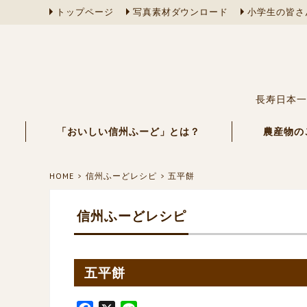
トップページ
写真素材ダウンロード
小学生の皆さ
長寿日本一
「おいしい信州ふーど」とは？
農産物の
HOME
信州ふーどレシピ
五平餅
信州ふーどレシピ
五平餅