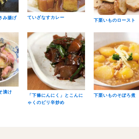
ていざなすカレー
さみ揚げ
下栗いものロースト
そ漬け
「下條にんにく」とこんに
下栗いものそぼろ煮
ゃくのピリ辛炒め