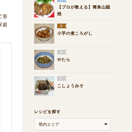
【プロが教える】簡単山賊
焼
て形
家庭
小芋の煮ころがし
やたら
こしょうみそ
レシピを探す