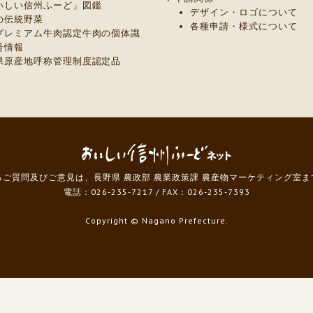
いしい信州ふーど」図鑑
デザイン・ロゴについて
の伝統野菜
各種申請・様式について
プレミアム牛肉認定牛肉の個体識
号情報
県原産地呼称管理制度認定品
ご質問及びご意見は、長野県 農政部 農業政策課 農産物マーケティング室
電話：026-235-7217
/
FAX：026-235-7393
Copyright
© Nagano Prefecture.