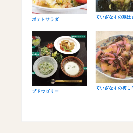
ていざなすの鶏は
ポテトサラダ
ていざなすの梅し
ブドウゼリー