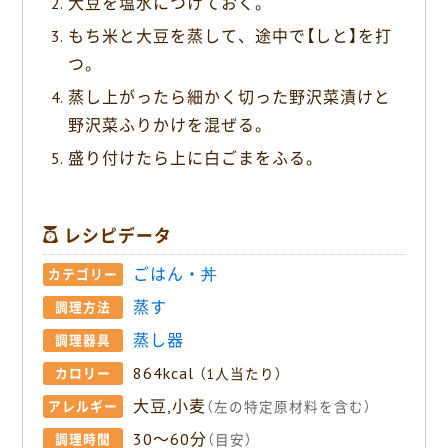
大豆を塩水につけておく。
もち米と大豆を蒸して、途中で【しと】を打
つ。
蒸し上がったら細かく切った野沢菜漬けと
野沢菜ふりかけを混ぜる。
盛り付けたら上に白ごまをふる。
レシピデータ
ごはん・丼
カテゴリー
蒸す
調理方法
蒸し器
調理器具
864kcal
カロリー
（1人当たり）
大豆,小麦
アレルギー
（左の特定原材料を含む）
30〜60分
調理時間
（目安）