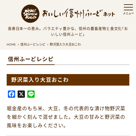
長寿日本一の恵み。バラエティ豊かな、信州の農畜産物と食文化「お
いしい信州ふーど」
HOME
信州ふーどレシピ
野沢菜入り大豆おこわ
信州ふーどレシピ
野沢菜入り大豆おこわ
F
X
L
a
i
堀金産のもち米、大豆、冬の代表的な漬け物野沢菜
c
n
e
e
を細かく刻んで混ぜました。大豆の甘みと野沢菜の
b
風味をお楽しみください。
o