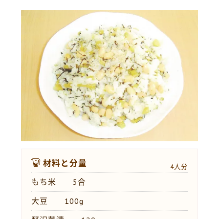
o
k
材料と分量
4人分
もち米 5合
大豆 100g