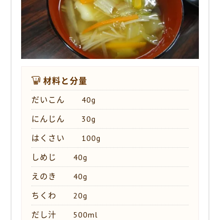
o
k
材料と分量
だいこん 40g
にんじん 30g
はくさい 100g
しめじ 40g
えのき 40g
ちくわ 20g
だし汁 500ml