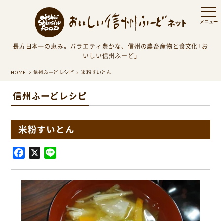
長寿日本一の恵み。バラエティ豊かな、信州の農畜産物と食文化「お
いしい信州ふーど」
HOME
信州ふーどレシピ
米粉すいとん
信州ふーどレシピ
米粉すいとん
F
X
L
a
i
c
n
e
e
b
o