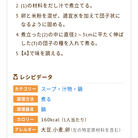
(1)の材料をだし汁で煮立てる。
卵と米粉を混ぜ、適宜水を加えて団子状に
なるように固める。
煮立った(2)の中に直径2～3cmに平たく伸ば
した(3)の団子の種を入れて煮る。
【A】で味を調える。
レシピデータ
スープ・汁物・鍋
カテゴリー
煮る
調理方法
鍋
調理器具
160kcal
カロリー
（1人当たり）
大豆,小麦,卵
アレルギー
（左の特定原材料を含む）