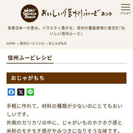
長寿日本一の恵み。バラエティ豊かな、信州の農畜産物と食文化「お
いしい信州ふーど」
HOME
信州ふーどレシピ
おじゃがもち
信州ふーどレシピ
おじゃがもち
F
X
L
a
i
手軽に作れて、材料の種類が少ないのにとてもおい
c
n
e
e
しいです。
b
外側のカリカリの中に、じゃがいものホクホク感と
o
米粉のモチモチ感がやみつきになりそうな味です。