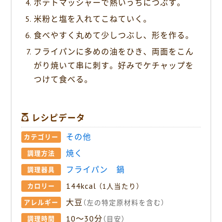
ポテトマッシャーで熱いうちにつぶす。
米粉と塩を入れてこねていく。
食べやすく丸めて少しつぶし、形を作る。
フライパンに多めの油をひき、両面をこん
がり焼いて串に刺す。好みでケチャップを
つけて食べる。
レシピデータ
その他
カテゴリー
焼く
調理方法
フライパン
鍋
調理器具
144kcal
カロリー
（1人当たり）
大豆
アレルギー
（左の特定原材料を含む）
10〜30分
調理時間
（目安）