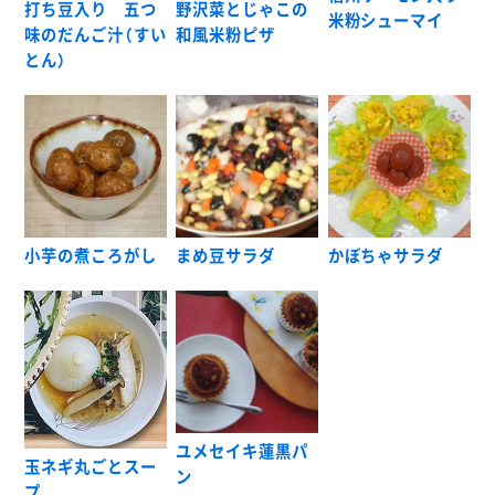
打ち豆入り 五つ
野沢菜とじゃこの
米粉シューマイ
味のだんご汁（すい
和風米粉ピザ
とん）
小芋の煮ころがし
まめ豆サラダ
かぼちゃサラダ
ユメセイキ蓮黒パ
玉ネギ丸ごとスー
ン
プ